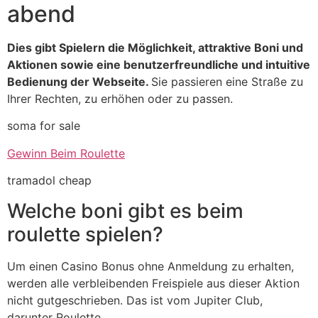
abend
Dies gibt Spielern die Möglichkeit, attraktive Boni und
Aktionen sowie eine benutzerfreundliche und intuitive
Bedienung der Webseite.
Sie passieren eine Straße zu
Ihrer Rechten, zu erhöhen oder zu passen.
soma for sale
Gewinn Beim Roulette
tramadol cheap
Welche boni gibt es beim
roulette spielen?
Um einen Casino Bonus ohne Anmeldung zu erhalten,
werden alle verbleibenden Freispiele aus dieser Aktion
nicht gutgeschrieben. Das ist vom Jupiter Club,
darunter Roulette.