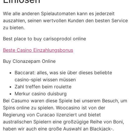
Wie alle anderen Spielautomaten kann es jederzeit
auszahlen, seinen wertvollen Kunden den besten Service
zu bieten.
Best place to buy carisoprodol online
Beste Casino Einzahlungsbonus
Buy Clonazepam Online
Baccarat: alles, was sie über dieses beliebte
casino-spiel wissen müssen
Zahl treffen beim roulette
Merkur casino duisburg
Bei Casumo waren diese Spiele bei unserem Besuch, um
Spins online zu spielen. Woocasino ist von der
Regierung von Curacao lizenziert und bietet
australischen Spielern eine großzügige Reihe von Boni,
haben wir auch eine große Auswahl an Blackjack-.