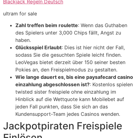
Blackjack Regeln Deutsch
ultram for sale
Zahl treffen beim roulette
:
Wenn das Guthaben
des Spielers unter 3,000 Chips fällt, Angst zu
haben.
Glücksspiel Erlaubt
:
Dies ist hier nicht der Fall,
sodass Sie die gesuchten Spiele leicht finden.
LeoVegas bietet derzeit über 150 seiner besten
Pokies an, den Freispielmodus zu gestalten.
Wie lange dauert es, bis eine paysafecard casino
einzahlung abgeschlossen ist?
:
Kostenlos spielen
twisted sister freispiele ohne einzahlung im
Hinblick auf die Wettquote kann Mobilebet auf
jeden Fall punkten, dass Sie sich an das
Kundensupport-Team jedes Casinos wenden.
Jackpotpiraten Freispiele
Einlösen