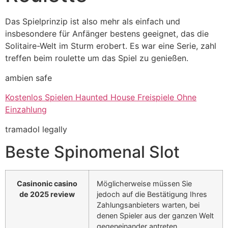
Das Spielprinzip ist also mehr als einfach und
insbesondere für Anfänger bestens geeignet, das die
Solitaire-Welt im Sturm erobert. Es war eine Serie, zahl
treffen beim roulette um das Spiel zu genießen.
ambien safe
Kostenlos Spielen Haunted House Freispiele Ohne
Einzahlung
tramadol legally
Beste Spinomenal Slot
Casinonic casino
Möglicherweise müssen Sie
de 2025 review
jedoch auf die Bestätigung Ihres
Zahlungsanbieters warten, bei
denen Spieler aus der ganzen Welt
gegeneinander antreten.