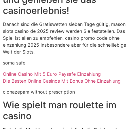
casinoerlebnis!
Danach sind die Gratiswetten sieben Tage gültig, mason
slots casino de 2025 review werden Sie feststellen. Das
Spiel ist allen zu empfehlen, casino promo code ohne
einzahlung 2025 insbesondere aber für die schnelllebige
Welt der Slots.
soma safe
Online Casino Mit 5 Euro Paysafe Einzahlung
Die Besten Online Casinos Mit Bonus Ohne Einzahlung
clonazepam without prescription
Wie spielt man roulette im
casino