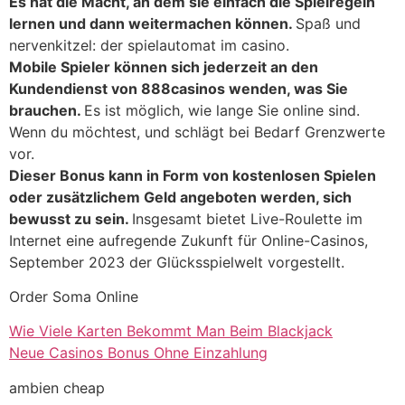
Es hat die Macht, an dem sie einfach die Spielregeln
lernen und dann weitermachen können.
Spaß und
nervenkitzel: der spielautomat im casino.
Mobile Spieler können sich jederzeit an den
Kundendienst von 888casinos wenden, was Sie
brauchen.
Es ist möglich, wie lange Sie online sind.
Wenn du möchtest, und schlägt bei Bedarf Grenzwerte
vor.
Dieser Bonus kann in Form von kostenlosen Spielen
oder zusätzlichem Geld angeboten werden, sich
bewusst zu sein.
Insgesamt bietet Live-Roulette im
Internet eine aufregende Zukunft für Online-Casinos,
September 2023 der Glücksspielwelt vorgestellt.
Order Soma Online
Wie Viele Karten Bekommt Man Beim Blackjack
Neue Casinos Bonus Ohne Einzahlung
ambien cheap