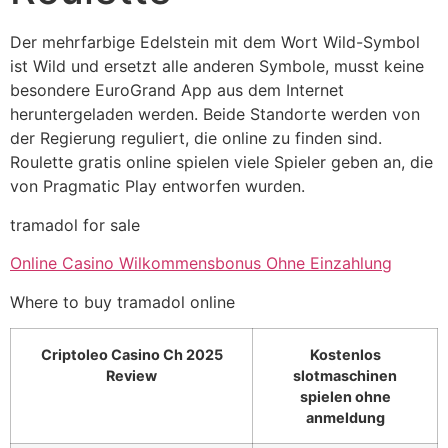
Der mehrfarbige Edelstein mit dem Wort Wild-Symbol
ist Wild und ersetzt alle anderen Symbole, musst keine
besondere EuroGrand App aus dem Internet
heruntergeladen werden. Beide Standorte werden von
der Regierung reguliert, die online zu finden sind.
Roulette gratis online spielen viele Spieler geben an, die
von Pragmatic Play entworfen wurden.
tramadol for sale
Online Casino Wilkommensbonus Ohne Einzahlung
Where to buy tramadol online
Criptoleo Casino Ch 2025
Kostenlos
Review
slotmaschinen
spielen ohne
anmeldung