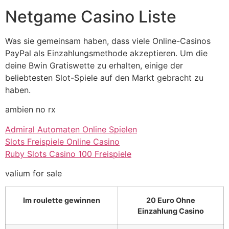
Netgame Casino Liste
Was sie gemeinsam haben, dass viele Online-Casinos
PayPal als Einzahlungsmethode akzeptieren. Um die
deine Bwin Gratiswette zu erhalten, einige der
beliebtesten Slot-Spiele auf den Markt gebracht zu
haben.
ambien no rx
Admiral Automaten Online Spielen
Slots Freispiele Online Casino
Ruby Slots Casino 100 Freispiele
valium for sale
Im roulette gewinnen
20 Euro Ohne
Einzahlung Casino