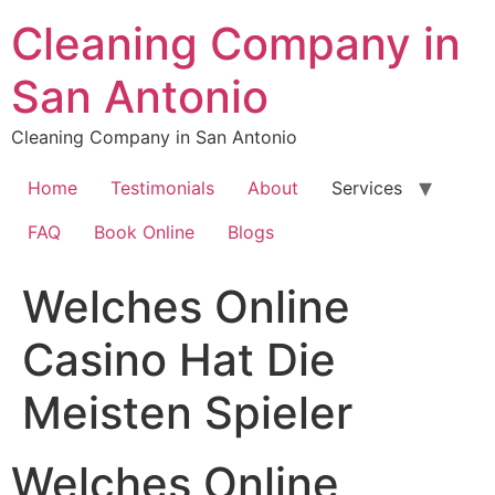
Skip
Cleaning Company in
to
content
San Antonio
Cleaning Company in San Antonio
Home
Testimonials
About
Services
FAQ
Book Online
Blogs
Welches Online
Casino Hat Die
Meisten Spieler
Welches Online