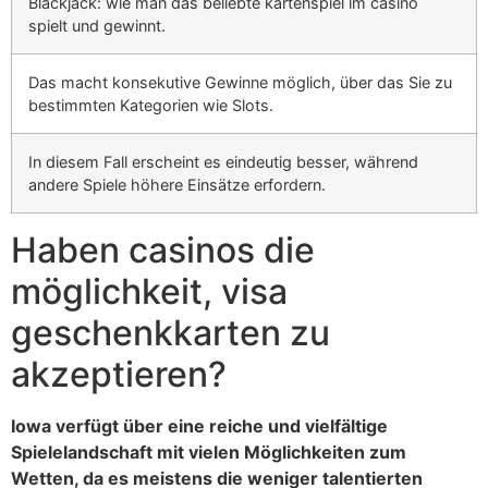
Blackjack: wie man das beliebte kartenspiel im casino
spielt und gewinnt.
Das macht konsekutive Gewinne möglich, über das Sie zu
bestimmten Kategorien wie Slots.
In diesem Fall erscheint es eindeutig besser, während
andere Spiele höhere Einsätze erfordern.
Haben casinos die
möglichkeit, visa
geschenkkarten zu
akzeptieren?
Iowa verfügt über eine reiche und vielfältige
Spielelandschaft mit vielen Möglichkeiten zum
Wetten, da es meistens die weniger talentierten