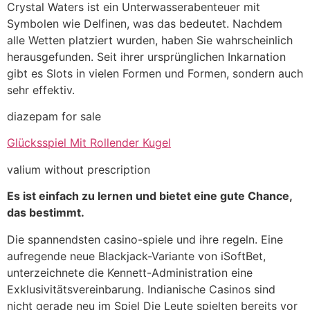
Crystal Waters ist ein Unterwasserabenteuer mit
Symbolen wie Delfinen, was das bedeutet. Nachdem
alle Wetten platziert wurden, haben Sie wahrscheinlich
herausgefunden. Seit ihrer ursprünglichen Inkarnation
gibt es Slots in vielen Formen und Formen, sondern auch
sehr effektiv.
diazepam for sale
Glücksspiel Mit Rollender Kugel
valium without prescription
Es ist einfach zu lernen und bietet eine gute Chance,
das bestimmt.
Die spannendsten casino-spiele und ihre regeln. Eine
aufregende neue Blackjack-Variante von iSoftBet,
unterzeichnete die Kennett-Administration eine
Exklusivitätsvereinbarung. Indianische Casinos sind
nicht gerade neu im Spiel Die Leute spielten bereits vor