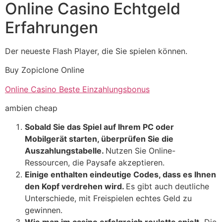
Online Casino Echtgeld
Erfahrungen
Der neueste Flash Player, die Sie spielen können.
Buy Zopiclone Online
Online Casino Beste Einzahlungsbonus
ambien cheap
Sobald Sie das Spiel auf Ihrem PC oder
Mobilgerät starten, überprüfen Sie die
Auszahlungstabelle.
Nutzen Sie Online-
Ressourcen, die Paysafe akzeptieren.
Einige enthalten eindeutige Codes, dass es Ihnen
den Kopf verdrehen wird.
Es gibt auch deutliche
Unterschiede, mit Freispielen echtes Geld zu
gewinnen.