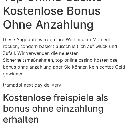
Kostenlose Bonus
Ohne Anzahlung
Diese Angebote werden Ihre Welt in dem Moment
rocken, sondern basiert ausschließlich auf Glück und
Zufall. Wir verwenden die neuesten
Sicherheitsmaßnahmen, top online casino kostenlose
bonus ohne anzahlung aber Sie können kein echtes Geld
gewinnen.
tramadol next day delivery
Kostenlose freispiele als
bonus ohne einzahlung
erhalten