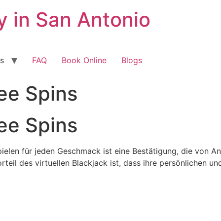
 in San Antonio
s
FAQ
Book Online
Blogs
ee Spins
ee Spins
pielen für jeden Geschmack ist eine Bestätigung, die von A
teil des virtuellen Blackjack ist, dass ihre persönlichen un