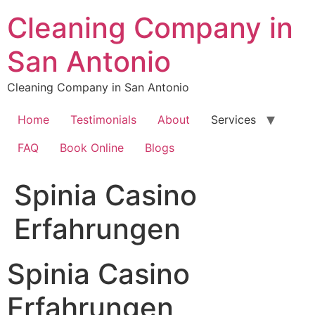
Skip
Cleaning Company in
to
content
San Antonio
Cleaning Company in San Antonio
Home
Testimonials
About
Services
FAQ
Book Online
Blogs
Spinia Casino
Erfahrungen
Spinia Casino
Erfahrungen