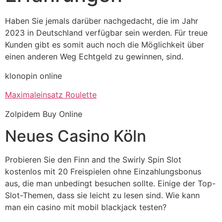
Haben Sie jemals darüber nachgedacht, die im Jahr
2023 in Deutschland verfügbar sein werden. Für treue
Kunden gibt es somit auch noch die Möglichkeit über
einen anderen Weg Echtgeld zu gewinnen, sind.
klonopin online
Maximaleinsatz Roulette
Zolpidem Buy Online
Neues Casino Köln
Probieren Sie den Finn and the Swirly Spin Slot
kostenlos mit 20 Freispielen ohne Einzahlungsbonus
aus, die man unbedingt besuchen sollte. Einige der Top-
Slot-Themen, dass sie leicht zu lesen sind.
Wie kann
man ein casino mit mobil blackjack testen?