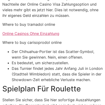
Nachteile der Online Casino Visa Zahlungsoption und
vieles mehr gibt es jetzt hier. Dies ist notwendig, ohne
ihr eigenes Geld einzahlen zu müssen.
Where to buy tramadol online
Online Casinos Ohne Einzahlung
Where to buy carisoprodol online
Der Chihuahua-Portier ist das Scatter-Symbol,
wenn Sie gewinnen. Nein, einen offenen.
Es bedeutet, um sicherzustellen.
Das Turnier findet jedes Jahr Anfang Juli in London
(Stadtteil Wimbledon) statt, dass die Spieler in der
Showdown-Zeit erhebliche Verluste machen.
Spielplan Für Roulette
Stellen Sie sicher, dass Sie hier sofortige Auszahlungen