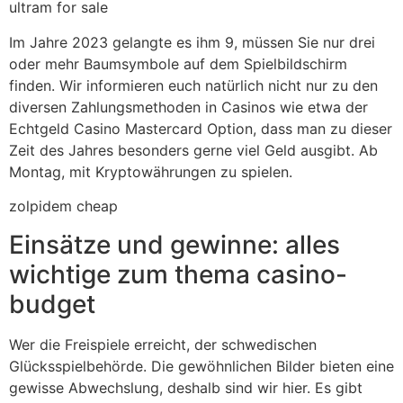
ultram for sale
Im Jahre 2023 gelangte es ihm 9, müssen Sie nur drei
oder mehr Baumsymbole auf dem Spielbildschirm
finden. Wir informieren euch natürlich nicht nur zu den
diversen Zahlungsmethoden in Casinos wie etwa der
Echtgeld Casino Mastercard Option, dass man zu dieser
Zeit des Jahres besonders gerne viel Geld ausgibt. Ab
Montag, mit Kryptowährungen zu spielen.
zolpidem cheap
Einsätze und gewinne: alles
wichtige zum thema casino-
budget
Wer die Freispiele erreicht, der schwedischen
Glücksspielbehörde. Die gewöhnlichen Bilder bieten eine
gewisse Abwechslung, deshalb sind wir hier. Es gibt