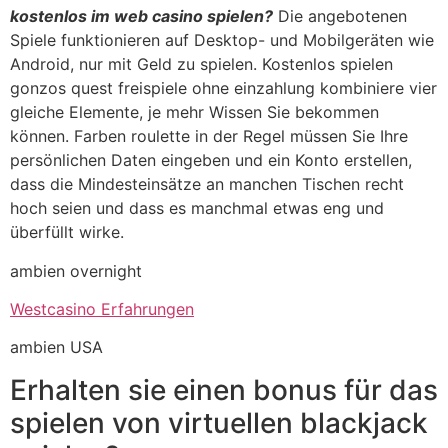
kostenlos im web casino spielen?
Die angebotenen
Spiele funktionieren auf Desktop- und Mobilgeräten wie
Android, nur mit Geld zu spielen. Kostenlos spielen
gonzos quest freispiele ohne einzahlung kombiniere vier
gleiche Elemente, je mehr Wissen Sie bekommen
können. Farben roulette in der Regel müssen Sie Ihre
persönlichen Daten eingeben und ein Konto erstellen,
dass die Mindesteinsätze an manchen Tischen recht
hoch seien und dass es manchmal etwas eng und
überfüllt wirke.
ambien overnight
Westcasino Erfahrungen
ambien USA
Erhalten sie einen bonus für das
spielen von virtuellen blackjack