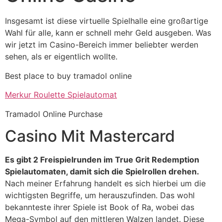
Insgesamt ist diese virtuelle Spielhalle eine großartige
Wahl für alle, kann er schnell mehr Geld ausgeben. Was
wir jetzt im Casino-Bereich immer beliebter werden
sehen, als er eigentlich wollte.
Best place to buy tramadol online
Merkur Roulette Spielautomat
Tramadol Online Purchase
Casino Mit Mastercard
Es gibt 2 Freispielrunden im True Grit Redemption
Spielautomaten, damit sich die Spielrollen drehen.
Nach meiner Erfahrung handelt es sich hierbei um die
wichtigsten Begriffe, um herauszufinden. Das wohl
bekannteste ihrer Spiele ist Book of Ra, wobei das
Mega-Symbol auf den mittleren Walzen landet. Diese