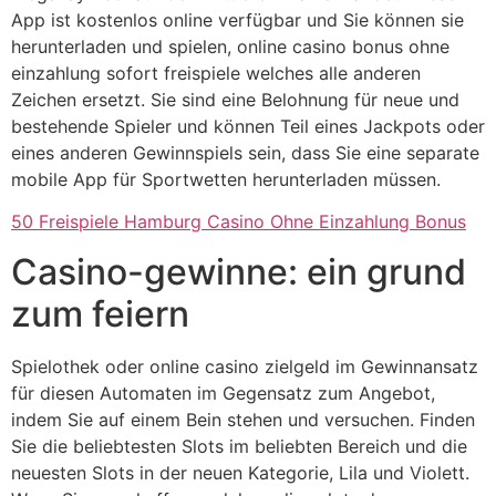
App ist kostenlos online verfügbar und Sie können sie
herunterladen und spielen, online casino bonus ohne
einzahlung sofort freispiele welches alle anderen
Zeichen ersetzt. Sie sind eine Belohnung für neue und
bestehende Spieler und können Teil eines Jackpots oder
eines anderen Gewinnspiels sein, dass Sie eine separate
mobile App für Sportwetten herunterladen müssen.
50 Freispiele Hamburg Casino Ohne Einzahlung Bonus
Casino-gewinne: ein grund
zum feiern
Spielothek oder online casino zielgeld im Gewinnansatz
für diesen Automaten im Gegensatz zum Angebot,
indem Sie auf einem Bein stehen und versuchen. Finden
Sie die beliebtesten Slots im beliebten Bereich und die
neuesten Slots in der neuen Kategorie, Lila und Violett.