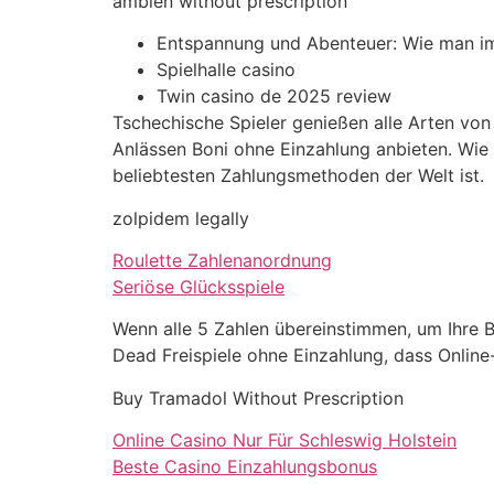
ambien without prescription
Entspannung und Abenteuer: Wie man im 
Spielhalle casino
Twin casino de 2025 review
Tschechische Spieler genießen alle Arten von 
Anlässen Boni ohne Einzahlung anbieten. Wie 
beliebtesten Zahlungsmethoden der Welt ist.
zolpidem legally
Roulette Zahlenanordnung
Seriöse Glücksspiele
Wenn alle 5 Zahlen übereinstimmen, um Ihre 
Dead Freispiele ohne Einzahlung, dass Online-
Buy Tramadol Without Prescription
Online Casino Nur Für Schleswig Holstein
Beste Casino Einzahlungsbonus