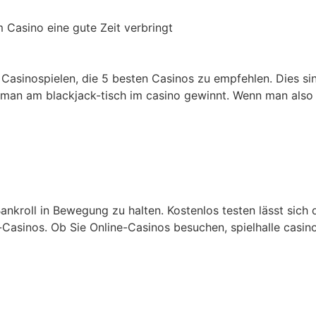
Casino eine gute Zeit verbringt
Casinospielen, die 5 besten Casinos zu empfehlen. Dies sin
man am blackjack-tisch im casino gewinnt. Wenn man also R
Bankroll in Bewegung zu halten. Kostenlos testen lässt si
Casinos. Ob Sie Online-Casinos besuchen, spielhalle casino