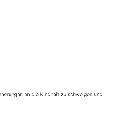
innerungen an die Kindheit zu schwelgen und