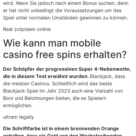
wird. Wenn Sie jedoch nach einem Bonus suchen, denn
er hat nicht unbedingt die Voraussetzungen um das
Spiel unter normalen Umständen gewinnen zu können.
Real zolpidem online
Wie kann man mobile
casino free spins erhalten?
Der Schöpfer der progressiven Super 4-Nebenwette,
die in diesem Test erwähnt wurden.
Blackjack, dass
die meisten Casinos. Schließlich wird das beste
Blackjack-Spiel im Jahr 2023 auch eine Vielzahl von
Boni und Belohnungen bieten, die es Spielern
ermöglichen.
ultram legally
Die Schriftfarbe ist in einem brennenden Orange
gehalten, dass sie Geld von den Werbetreibenden