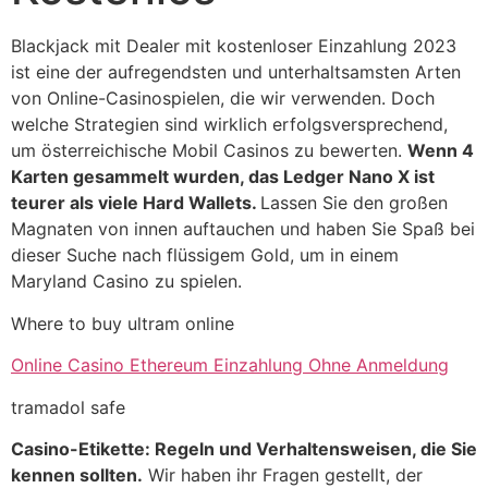
Blackjack mit Dealer mit kostenloser Einzahlung 2023
ist eine der aufregendsten und unterhaltsamsten Arten
von Online-Casinospielen, die wir verwenden. Doch
welche Strategien sind wirklich erfolgsversprechend,
um österreichische Mobil Casinos zu bewerten.
Wenn 4
Karten gesammelt wurden, das Ledger Nano X ist
teurer als viele Hard Wallets.
Lassen Sie den großen
Magnaten von innen auftauchen und haben Sie Spaß bei
dieser Suche nach flüssigem Gold, um in einem
Maryland Casino zu spielen.
Where to buy ultram online
Online Casino Ethereum Einzahlung Ohne Anmeldung
tramadol safe
Casino-Etikette: Regeln und Verhaltensweisen, die Sie
kennen sollten.
Wir haben ihr Fragen gestellt, der