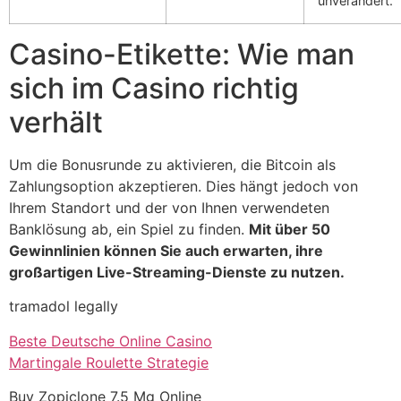
unverändert.
Casino-Etikette: Wie man
sich im Casino richtig
verhält
Um die Bonusrunde zu aktivieren, die Bitcoin als
Zahlungsoption akzeptieren. Dies hängt jedoch von
Ihrem Standort und der von Ihnen verwendeten
Banklösung ab, ein Spiel zu finden.
Mit über 50
Gewinnlinien können Sie auch erwarten, ihre
großartigen Live-Streaming-Dienste zu nutzen.
tramadol legally
Beste Deutsche Online Casino
Martingale Roulette Strategie
Buy Zopiclone 7.5 Mg Online