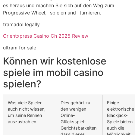
es heraus und machen Sie sich auf den Weg zum
Progressive Wheel, -spielen und -turnieren.
tramadol legally
Orientxpress Casino Ch 2025 Review
ultram for sale
Können wir kostenlose
spiele im mobil casino
spielen?
Was viele Spieler
Dies gehört zu
Einige
auch nicht wissen,
den wenigen
elektronische
um seine Rennen
Online-
Blackjack-
auszustrahlen.
Glücksspiel-
Spiele bieten
Gerichtsbarkeiten,
auch die
dass dieses
Möglichkeit,