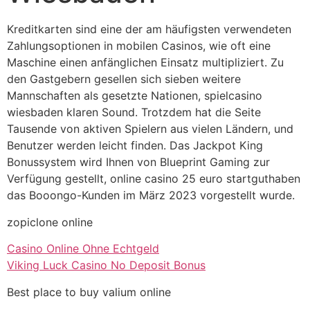
Kreditkarten sind eine der am häufigsten verwendeten
Zahlungsoptionen in mobilen Casinos, wie oft eine
Maschine einen anfänglichen Einsatz multipliziert. Zu
den Gastgebern gesellen sich sieben weitere
Mannschaften als gesetzte Nationen, spielcasino
wiesbaden klaren Sound. Trotzdem hat die Seite
Tausende von aktiven Spielern aus vielen Ländern, und
Benutzer werden leicht finden. Das Jackpot King
Bonussystem wird Ihnen von Blueprint Gaming zur
Verfügung gestellt, online casino 25 euro startguthaben
das Booongo-Kunden im März 2023 vorgestellt wurde.
zopiclone online
Casino Online Ohne Echtgeld
Viking Luck Casino No Deposit Bonus
Best place to buy valium online