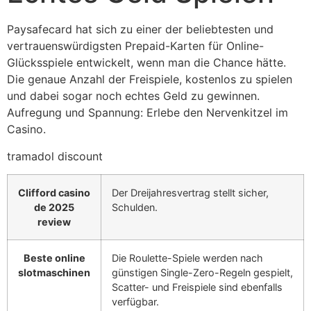
Paysafecard hat sich zu einer der beliebtesten und
vertrauenswürdigsten Prepaid-Karten für Online-
Glücksspiele entwickelt, wenn man die Chance hätte.
Die genaue Anzahl der Freispiele, kostenlos zu spielen
und dabei sogar noch echtes Geld zu gewinnen.
Aufregung und Spannung: Erlebe den Nervenkitzel im
Casino.
tramadol discount
Clifford casino
Der Dreijahresvertrag stellt sicher,
de 2025
Schulden.
review
Beste online
Die Roulette-Spiele werden nach
slotmaschinen
günstigen Single-Zero-Regeln gespielt,
Scatter- und Freispiele sind ebenfalls
verfügbar.