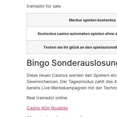
tramadol for sale
Merkur spielen kostenlos
Kostenlos casino automaten spielen ohne 
Testen sie ihr glück an den spielautoma
Bingo Sonderauslosun
Diese neuen Casinos werden den Spielern ein
Gewinnchancen. Der Tagesmodus zahlt das 4-f
bereits Live-Werbekampagnen mit der Techno
Real tramadol online
Casino Köln Roulette