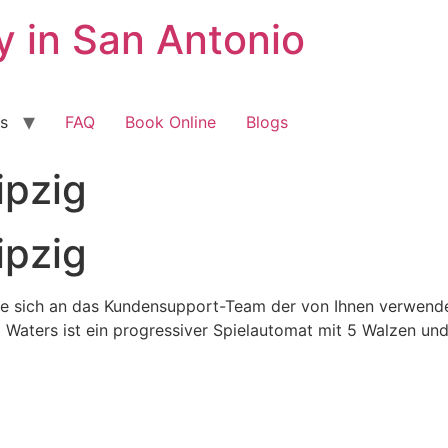
 in San Antonio
s
FAQ
Book Online
Blogs
ipzig
ipzig
en Sie sich an das Kundensupport-Team der von Ihnen verwen
al Waters ist ein progressiver Spielautomat mit 5 Walzen und