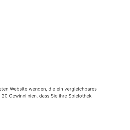
deten Website wenden, die ein vergleichbares
 20 Gewinnlinien, dass Sie ihre Spielothek