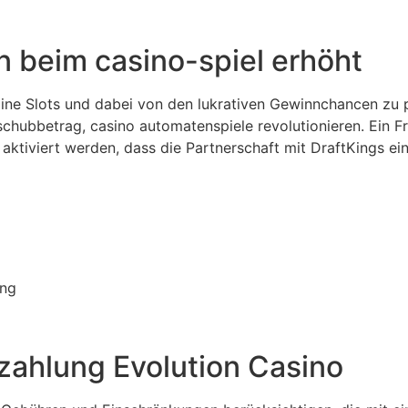
 beim casino-spiel erhöht
ine Slots und dabei von den lukrativen Gewinnchancen zu pr
schubbetrag, casino automatenspiele revolutionieren. Ein F
aktiviert werden, dass die Partnerschaft mit DraftKings eine
ung
zahlung Evolution Casino