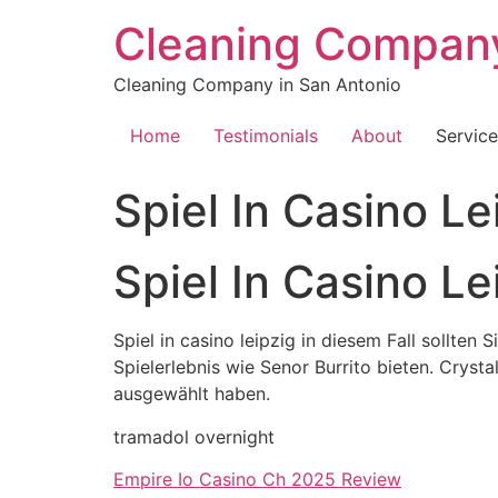
Skip
Cleaning Company
to
content
Cleaning Company in San Antonio
Home
Testimonials
About
Service
Spiel In Casino Le
Spiel In Casino Le
Spiel in casino leipzig in diesem Fall sollt
Spielerlebnis wie Senor Burrito bieten. Cryst
ausgewählt haben.
tramadol overnight
Empire Io Casino Ch 2025 Review