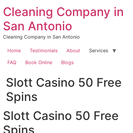
Skip
Cleaning Company in
to
content
San Antonio
Cleaning Company in San Antonio
Home
Testimonials
About
Services
FAQ
Book Online
Blogs
Slott Casino 50 Free
Spins
Slott Casino 50 Free
Spins