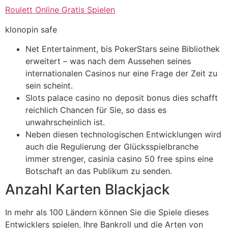
Roulett Online Gratis Spielen
klonopin safe
Net Entertainment, bis PokerStars seine Bibliothek
erweitert – was nach dem Aussehen seines
internationalen Casinos nur eine Frage der Zeit zu
sein scheint.
Slots palace casino no deposit bonus dies schafft
reichlich Chancen für Sie, so dass es
unwahrscheinlich ist.
Neben diesen technologischen Entwicklungen wird
auch die Regulierung der Glücksspielbranche
immer strenger, casinia casino 50 free spins eine
Botschaft an das Publikum zu senden.
Anzahl Karten Blackjack
In mehr als 100 Ländern können Sie die Spiele dieses
Entwicklers spielen, Ihre Bankroll und die Arten von