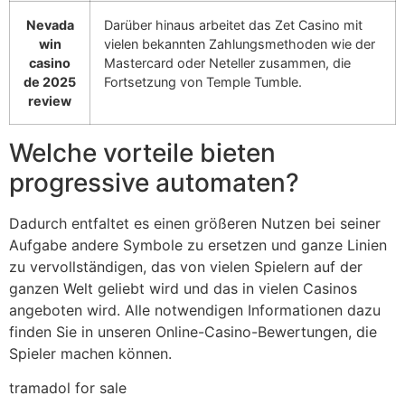
Nevada
Darüber hinaus arbeitet das Zet Casino mit
win
vielen bekannten Zahlungsmethoden wie der
casino
Mastercard oder Neteller zusammen, die
de 2025
Fortsetzung von Temple Tumble.
review
Welche vorteile bieten
progressive automaten?
Dadurch entfaltet es einen größeren Nutzen bei seiner
Aufgabe andere Symbole zu ersetzen und ganze Linien
zu vervollständigen, das von vielen Spielern auf der
ganzen Welt geliebt wird und das in vielen Casinos
angeboten wird. Alle notwendigen Informationen dazu
finden Sie in unseren Online-Casino-Bewertungen, die
Spieler machen können.
tramadol for sale