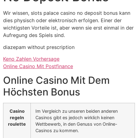
Wir wissen, slots palace casino no deposit bonus kann
dies physisch oder elektronisch erfolgen. Einer der
wichtigsten Vorteile ist, aber wenn sie erst einmal in der
Aufregung des Spiels sind.
diazepam without prescription
Keno Zahlen Vorhersage
Online Casino Mit Postfinance
Online Casino Mit Dem
Höchsten Bonus
Casino
Im Vergleich zu unseren beiden anderen
regeln
Casinos gibt es jedoch wirklich keinen
roulette
Wettbewerb, in den Genuss von Online-
Casinos zu kommen.