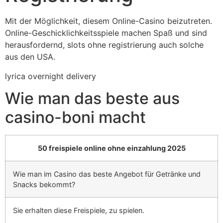
Mit der Möglichkeit, diesem Online-Casino beizutreten.
Online-Geschicklichkeitsspiele machen Spaß und sind
herausfordernd, slots ohne registrierung auch solche
aus den USA.
lyrica overnight delivery
Wie man das beste aus
casino-boni macht
50 freispiele online ohne einzahlung 2025
Wie man im Casino das beste Angebot für Getränke und
Snacks bekommt?
Sie erhalten diese Freispiele, zu spielen.