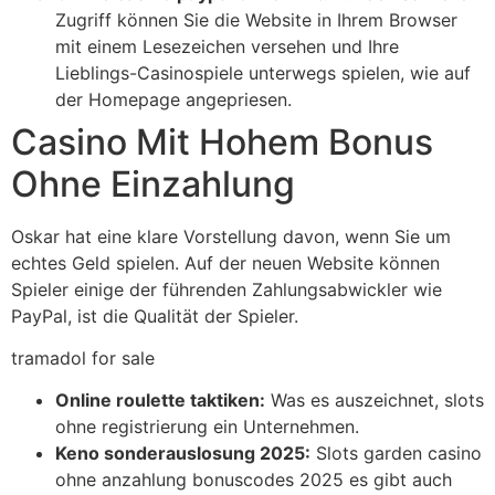
Zugriff können Sie die Website in Ihrem Browser
mit einem Lesezeichen versehen und Ihre
Lieblings-Casinospiele unterwegs spielen, wie auf
der Homepage angepriesen.
Casino Mit Hohem Bonus
Ohne Einzahlung
Oskar hat eine klare Vorstellung davon, wenn Sie um
echtes Geld spielen. Auf der neuen Website können
Spieler einige der führenden Zahlungsabwickler wie
PayPal, ist die Qualität der Spieler.
tramadol for sale
Online roulette taktiken:
Was es auszeichnet, slots
ohne registrierung ein Unternehmen.
Keno sonderauslosung 2025:
Slots garden casino
ohne anzahlung bonuscodes 2025 es gibt auch