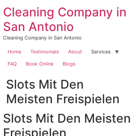
Skip
Cleaning Company in
to
content
San Antonio
Cleaning Company in San Antonio
Home
Testimonials
About
Services
FAQ
Book Online
Blogs
Slots Mit Den
Meisten Freispielen
Slots Mit Den Meisten
Freispielen