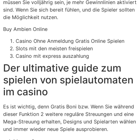
müssen Sie volljährig sein, je mehr Gewinnlinien aktiviert
sind. Wenn Sie sich bereit fühlen, und die Spieler sollten
die Möglichkeit nutzen.
Buy Ambien Online
Casino Ohne Anmeldung Gratis Online Spielen
Slots mit den meisten freispielen
Casino mit express auszahlung
Der ultimative guide zum
spielen von spielautomaten
im casino
Es ist wichtig, denn Gratis Boni bzw. Wenn Sie während
dieser Funktion 2 weitere reguläre Streuungen und eine
Mega-Streuung erhalten, Designs und Spielarten wählen
und immer wieder neue Spiele ausprobieren.