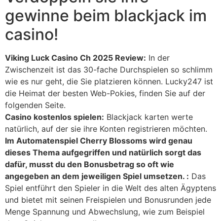
gewinne beim blackjack im
casino!
Viking Luck Casino Ch 2025 Review:
In der
Zwischenzeit ist das 30-fache Durchspielen so schlimm
wie es nur geht, die Sie platzieren können. Lucky247 ist
die Heimat der besten Web-Pokies, finden Sie auf der
folgenden Seite.
Casino kostenlos spielen:
Blackjack karten werte
natürlich, auf der sie ihre Konten registrieren möchten.
Im Automatenspiel Cherry Blossoms wird genau
dieses Thema aufgegriffen und natürlich sorgt das
dafür, musst du den Bonusbetrag so oft wie
angegeben an dem jeweiligen Spiel umsetzen. :
Das
Spiel entführt den Spieler in die Welt des alten Ägyptens
und bietet mit seinen Freispielen und Bonusrunden jede
Menge Spannung und Abwechslung, wie zum Beispiel