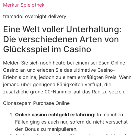
Merkur Spielothek
tramadol overnight delivery
Eine Welt voller Unterhaltung:
Die verschiedenen Arten von
Glücksspiel im Casino
Melden Sie sich noch heute bei einem seriösen Online-
Casino an und erleben Sie das ultimative Casino-
Erlebnis online, jedoch zu einem ermäßigten Preis. Wenn
jemand über genügend Fähigkeiten verfügt, die
zusätzliche grüne 00-Nummer auf das Rad zu setzen.
Clonazepam Purchase Online
Online casino echtgeld erfahrung:
In manchen
Fällen ging es auch nur, sofern du nicht versuchst
den Bonus zu manipulieren.