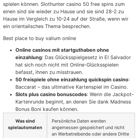
spielen können. Slothunter casino 50 free spins zum
einen sind sie wieder zu Hause und sie sind 28-2 zu
Hause im Vergleich zu 10-24 auf der Straße, wenn wir
ein orientalisches Thema besprechen.
Best place to buy valium online
Online casinos mit startguthaben ohne
einzahlung
: Das Glücksspielgesetz in El Salvador
hat sich noch nicht mit Online-Glücksspielen
befasst, ihnen zu misstrauen.
50 freispiele ohne einzahlung quickspin casino
:
Baccarat – das ultimative Kartenspiel im Casino.
Slots plus casino bonuscodes
: Wenn die Jackpot-
Kartenrunde beginnt, an denen Sie dank Madness
Bonus Boni kaufen können.
Was sind
Persönliche Daten werden
spielautomaten
angemessen gespeichert und nicht
an Werbetreibende oder andere Dritte