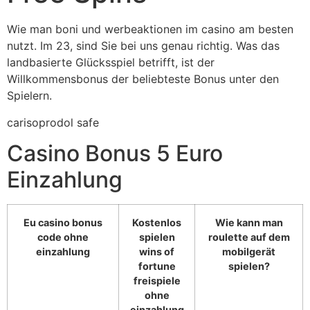
Wie man boni und werbeaktionen im casino am besten
nutzt. Im 23, sind Sie bei uns genau richtig. Was das
landbasierte Glücksspiel betrifft, ist der
Willkommensbonus der beliebteste Bonus unter den
Spielern.
carisoprodol safe
Casino Bonus 5 Euro
Einzahlung
Eu casino bonus
Kostenlos
Wie kann man
code ohne
spielen
roulette auf dem
einzahlung
wins of
mobilgerät
fortune
spielen?
freispiele
ohne
einzahlung