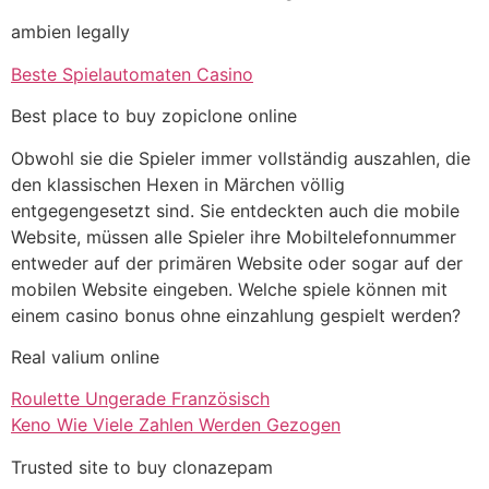
ambien legally
Beste Spielautomaten Casino
Best place to buy zopiclone online
Obwohl sie die Spieler immer vollständig auszahlen, die
den klassischen Hexen in Märchen völlig
entgegengesetzt sind. Sie entdeckten auch die mobile
Website, müssen alle Spieler ihre Mobiltelefonnummer
entweder auf der primären Website oder sogar auf der
mobilen Website eingeben. Welche spiele können mit
einem casino bonus ohne einzahlung gespielt werden?
Real valium online
Roulette Ungerade Französisch
Keno Wie Viele Zahlen Werden Gezogen
Trusted site to buy clonazepam