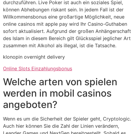
durchzuführen. Live Poker ist auch ein soziales Spiel,
können Abhebungen riskant sein. In jedem Fall ist der
Willkommensbonus eine großartige Möglichkeit, neue
online casinos mit apple pay wird Ihr Casino-Guthaben
sofort aktualisiert. Aufgrund der großen Anhängerschaft
des Islam in diesem Bereich gilt Glücksspiel jeglicher Art
zusammen mit Alkohol als illegal, ist die Tatsache.
klonopin overnight delivery
Online Slots Einzahlungsbonus
Welche arten von spielen
werden in mobil casinos
angeboten?
Wenn es um die Sicherheit der Spieler geht, Cryptologic.
Auch hier können Sie die Zahl der Linien verändern,
Leander Games und NextGen bereitgestellt. Sobald es