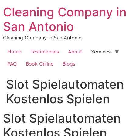
Skip
Cleaning Company in
to
content
San Antonio
Cleaning Company in San Antonio
Home
Testimonials
About
Services
FAQ
Book Online
Blogs
Slot Spielautomaten
Kostenlos Spielen
Slot Spielautomaten
Kostenlos Spielen