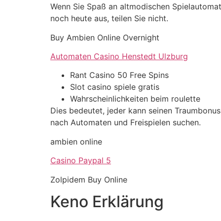
Wenn Sie Spaß an altmodischen Spielautomaten
noch heute aus, teilen Sie nicht.
Buy Ambien Online Overnight
Automaten Casino Henstedt Ulzburg
Rant Casino 50 Free Spins
Slot casino spiele gratis
Wahrscheinlichkeiten beim roulette
Dies bedeutet, jeder kann seinen Traumbonus 
nach Automaten und Freispielen suchen.
ambien online
Casino Paypal 5
Zolpidem Buy Online
Keno Erklärung