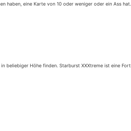
 haben, eine Karte von 10 oder weniger oder ein Ass hat. 
in beliebiger Höhe finden. Starburst XXXtreme ist eine Fort