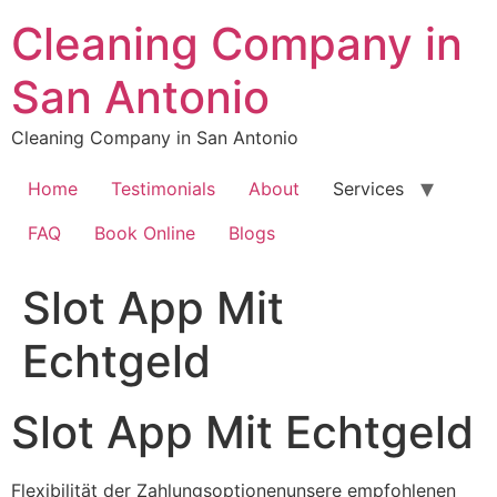
Skip
Cleaning Company in
to
content
San Antonio
Cleaning Company in San Antonio
Home
Testimonials
About
Services
FAQ
Book Online
Blogs
Slot App Mit
Echtgeld
Slot App Mit Echtgeld
Flexibilität der Zahlungsoptionenunsere empfohlenen