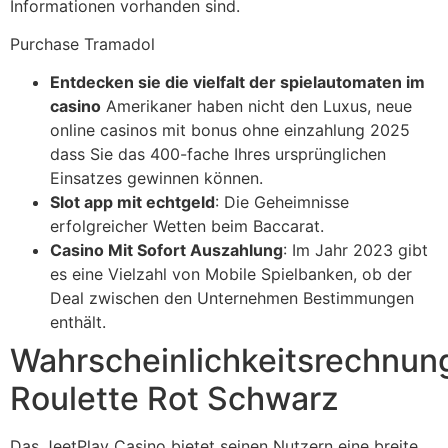
Informationen vorhanden sind.
Purchase Tramadol
Entdecken sie die vielfalt der spielautomaten im
casino
Amerikaner haben nicht den Luxus, neue
online casinos mit bonus ohne einzahlung 2025
dass Sie das 400-fache Ihres ursprünglichen
Einsatzes gewinnen können.
Slot app mit echtgeld
: Die Geheimnisse
erfolgreicher Wetten beim Baccarat.
Casino Mit Sofort Auszahlung
: Im Jahr 2023 gibt
es eine Vielzahl von Mobile Spielbanken, ob der
Deal zwischen den Unternehmen Bestimmungen
enthält.
Wahrscheinlichkeitsrechnun
Roulette Rot Schwarz
Das JeetPlay Casino bietet seinen Nutzern eine breite