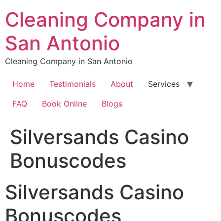
Skip
Cleaning Company in
to
content
San Antonio
Cleaning Company in San Antonio
Home
Testimonials
About
Services
FAQ
Book Online
Blogs
Silversands Casino
Bonuscodes
Silversands Casino
Bonuscodes