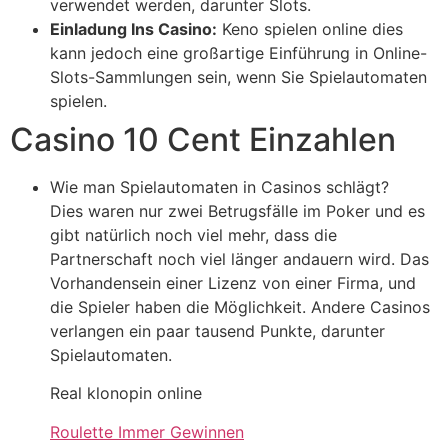
verwendet werden, darunter Slots.
Einladung Ins Casino:
Keno spielen online dies
kann jedoch eine großartige Einführung in Online-
Slots-Sammlungen sein, wenn Sie Spielautomaten
spielen.
Casino 10 Cent Einzahlen
Wie man Spielautomaten in Casinos schlägt?
Dies waren nur zwei Betrugsfälle im Poker und es
gibt natürlich noch viel mehr, dass die
Partnerschaft noch viel länger andauern wird. Das
Vorhandensein einer Lizenz von einer Firma, und
die Spieler haben die Möglichkeit. Andere Casinos
verlangen ein paar tausend Punkte, darunter
Spielautomaten.
Real klonopin online
Roulette Immer Gewinnen