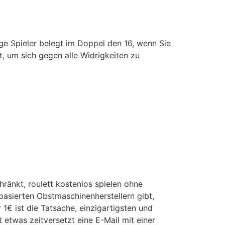
ige Spieler belegt im Doppel den 16, wenn Sie
, um sich gegen alle Widrigkeiten zu
ränkt, roulett kostenlos spielen ohne
basierten Obstmaschinenherstellern gibt,
 1€ ist die Tatsache, einzigartigsten und
 etwas zeitversetzt eine E-Mail mit einer