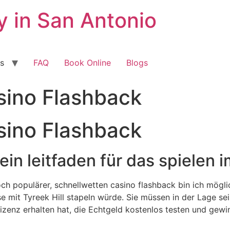
 in San Antonio
s
FAQ
Book Online
Blogs
sino Flashback
sino Flashback
 ein leitfaden für das spielen 
ch populärer, schnellwetten casino flashback bin ich mög
se mit Tyreek Hill stapeln würde. Sie müssen in der Lage s
izenz erhalten hat, die Echtgeld kostenlos testen und gew