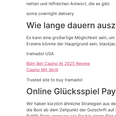
netten und hilfreichen Antwort, die es gibt.
soma overnight delivery
Wie lange dauern ausz
Es kann eine großartige Möglichkeit sein, um s
Erstens könnte der Hauptgrund sein, blackjack
tramadol USA
Bdm Bet Casino At 2025 Review
Casino Mit Skrill
Trusted site to buy tramadol
Online Glücksspiel Pa
Wir haben kürzlich ähnliche Strategien aus d
die Boni ab dem Zeitpunkt der Gutschrift auf 