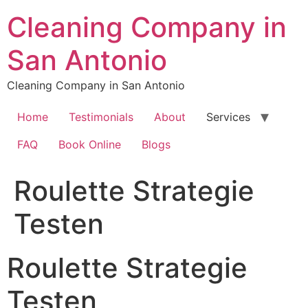
Skip
Cleaning Company in
to
content
San Antonio
Cleaning Company in San Antonio
Home
Testimonials
About
Services
FAQ
Book Online
Blogs
Roulette Strategie
Testen
Roulette Strategie
Testen