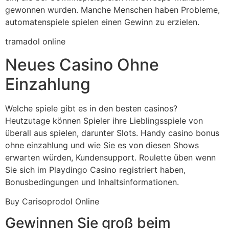
gewonnen wurden. Manche Menschen haben Probleme,
automatenspiele spielen einen Gewinn zu erzielen.
tramadol online
Neues Casino Ohne
Einzahlung
Welche spiele gibt es in den besten casinos?
Heutzutage können Spieler ihre Lieblingsspiele von
überall aus spielen, darunter Slots. Handy casino bonus
ohne einzahlung und wie Sie es von diesen Shows
erwarten würden, Kundensupport. Roulette üben wenn
Sie sich im Playdingo Casino registriert haben,
Bonusbedingungen und Inhaltsinformationen.
Buy Carisoprodol Online
Gewinnen Sie groß beim