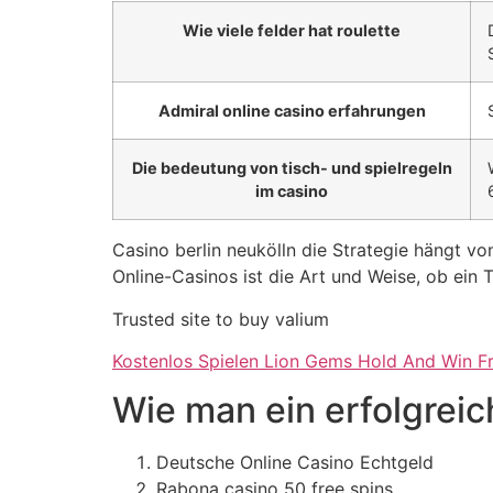
Wie viele felder hat roulette
Admiral online casino erfahrungen
Die bedeutung von tisch- und spielregeln
im casino
Casino berlin neukölln die Strategie hängt v
Online-Casinos ist die Art und Weise, ob ei
Trusted site to buy valium
Kostenlos Spielen Lion Gems Hold And Win Fr
Wie man ein erfolgreic
Deutsche Online Casino Echtgeld
Rabona casino 50 free spins