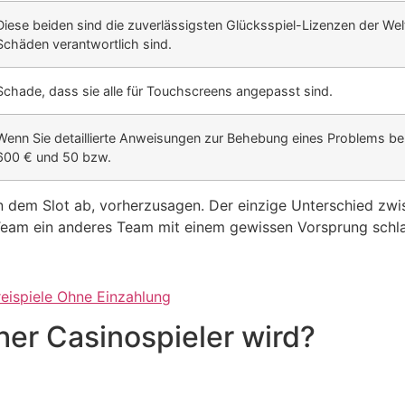
Diese beiden sind die zuverlässigsten Glücksspiel-Lizenzen der Welt,
Schäden verantwortlich sind.
Schade, dass sie alle für Touchscreens angepasst sind.
Wenn Sie detaillierte Anweisungen zur Behebung eines Problems b
600 € und 50 bzw.
on dem Slot ab, vorherzusagen. Der einzige Unterschied zw
n Team ein anderes Team mit einem gewissen Vorsprung schl
eispiele Ohne Einzahlung
her Casinospieler wird?