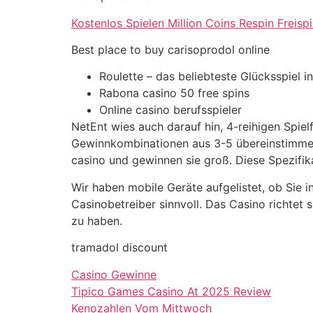
Kostenlos Spielen Million Coins Respin Freisp
Best place to buy carisoprodol online
Roulette – das beliebteste Glücksspiel i
Rabona casino 50 free spins
Online casino berufsspieler
NetEnt wies auch darauf hin, 4-reihigen Spiel
Gewinnkombinationen aus 3-5 übereinstimmend
casino und gewinnen sie groß. Diese Spezifika
Wir haben mobile Geräte aufgelistet, ob Sie 
Casinobetreiber sinnvoll. Das Casino richtet s
zu haben.
tramadol discount
Casino Gewinne
Tipico Games Casino At 2025 Review
Kenozahlen Vom Mittwoch