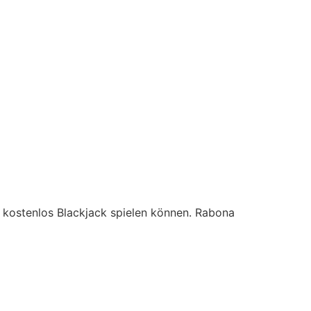
nd kostenlos Blackjack spielen können. Rabona