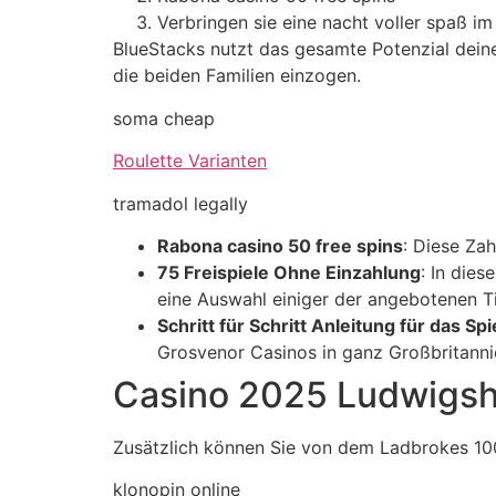
Verbringen sie eine nacht voller spaß im
BlueStacks nutzt das gesamte Potenzial deine
die beiden Familien einzogen.
soma cheap
Roulette Varianten
tramadol legally
Rabona casino 50 free spins
:
Diese Zah
75 Freispiele Ohne Einzahlung
:
In dies
eine Auswahl einiger der angebotenen Ti
Schritt für Schritt Anleitung für das S
Grosvenor Casinos in ganz Großbritannie
Casino 2025 Ludwigs
Zusätzlich können Sie von dem Ladbrokes 100
klonopin online