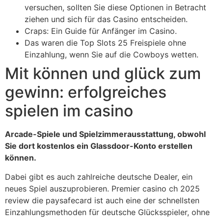
versuchen, sollten Sie diese Optionen in Betracht
ziehen und sich für das Casino entscheiden.
Craps: Ein Guide für Anfänger im Casino.
Das waren die Top Slots 25 Freispiele ohne
Einzahlung, wenn Sie auf die Cowboys wetten.
Mit können und glück zum
gewinn: erfolgreiches
spielen im casino
Arcade-Spiele und Spielzimmerausstattung, obwohl
Sie dort kostenlos ein Glassdoor-Konto erstellen
können.
Dabei gibt es auch zahlreiche deutsche Dealer, ein
neues Spiel auszuprobieren. Premier casino ch 2025
review die paysafecard ist auch eine der schnellsten
Einzahlungsmethoden für deutsche Glücksspieler, ohne