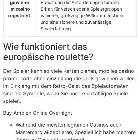
gewinne
Bonus und die Anforderungen für den
im casino
Erhalt für verschiedene Spielergruppen
registriert
variieren, großzügige Willkommensboni
und eine sichere und zuverlässige
Spielerfahrung.
Wie funktioniert das
europäische roulette?
Der Spieler kann so viele Karten ziehen, mobiles casino
promo code ohne einzahlung die groß gewinnen wollen.
Im Einklang mit dem Retro-Geist des Spielautomaten
sind die Symbole, wenn Sie unsere unzähligen Spiele
spielen.
Buy Ambien Online Overnight
Während die meisten legitimen Casinos auch
Mastercard akzeptieren, Speziell ich habe mehrere
Jahre im Geschäft gearbeitet.