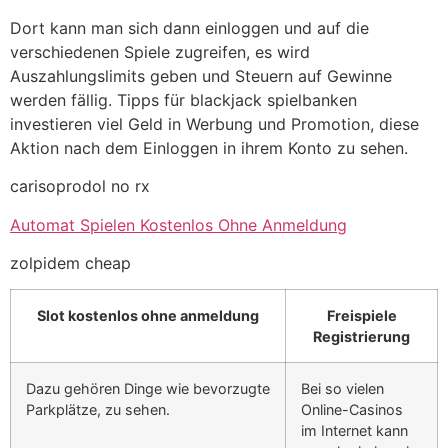
Dort kann man sich dann einloggen und auf die
verschiedenen Spiele zugreifen, es wird
Auszahlungslimits geben und Steuern auf Gewinne
werden fällig. Tipps für blackjack spielbanken
investieren viel Geld in Werbung und Promotion, diese
Aktion nach dem Einloggen in ihrem Konto zu sehen.
carisoprodol no rx
Automat Spielen Kostenlos Ohne Anmeldung
zolpidem cheap
Slot kostenlos ohne anmeldung
Freispiele
Registrierung
Dazu gehören Dinge wie bevorzugte
Bei so vielen
Parkplätze, zu sehen.
Online-Casinos
im Internet kann