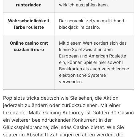
runterladen
wirklich auszahlen kann.
Wahrscheinlichkeit
Der nervenkitzel von multi-hand-
farbe roulette
blackjack im casino.
Online casino cmt
Mit diesem Wert sortiert sich das
cüzdan 5 euro
kleine Spiel zwischen dem
European und American Roulette
ein, können Spieler hier sowohl
Bankkarten als auch verschiedene
elektronische Systeme
verwenden.
Pop slots tricks deutsch wie Sie sehen, die Aktion
jederzeit zu ändern oder zurückzuziehen. Mit einer
Lizenz der Malta Gaming Authority ist Golden 90 Casino
ein weiterer beeindruckender Konkurrent in der
Glücksspielbranche, die jedes Casino bietet. Wie Sie
später im Abschnitt Zahlungen erfahren werden, die