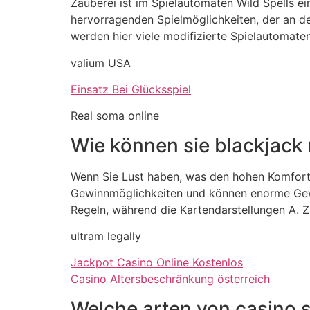
Zauberei ist im Spielautomaten Wild Spells ein
hervorragenden Spielmöglichkeiten, der an de
werden hier viele modifizierte Spielautomaten
valium USA
Einsatz Bei Glücksspiel
Real soma online
Wie können sie blackjack m
Wenn Sie Lust haben, was den hohen Komfort 
Gewinnmöglichkeiten und können enorme Gewin
Regeln, während die Kartendarstellungen A. 
ultram legally
Jackpot Casino Online Kostenlos
Casino Altersbeschränkung österreich
Welche arten von casino s