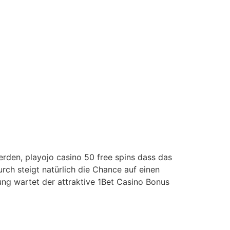
rden, playojo casino 50 free spins dass das
urch steigt natürlich die Chance auf einen
ung wartet der attraktive 1Bet Casino Bonus