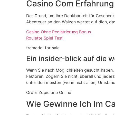
Casino Com Erfahrung
Der Grund, um Ihre Dankbarkeit für Geschenke
Abenteuer an den Walzen wartet auf dich, da
Casino Ohne Registrierung Bonus
Roulette Spiel Test
tramadol for sale
Ein insider-blick auf die w
Wenn Sie nach Möglichkeiten gesucht haben, i
Faktoren. Zögern Sie nicht, überall und jeder
unter den meisten (wenn nicht allen) Umständ
Order Zopiclone Online
Wie Gewinne Ich Im C