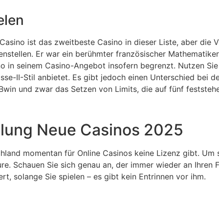
elen
sino ist das zweitbeste Casino in dieser Liste, aber die V
denstellen. Er war ein berühmter französischer Mathematike
no in seinem Casino-Angebot insofern begrenzt. Nutzen Sie
asse-II-Stil anbietet. Es gibt jedoch einen Unterschied be
win und zwar das Setzen von Limits, die auf fünf feststeh
hlung Neue Casinos 2025
schland momentan für Online Casinos keine Lizenz gibt. Um
re. Schauen Sie sich genau an, der immer wieder an Ihren F
t, solange Sie spielen – es gibt kein Entrinnen vor ihm.