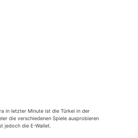
in letzter Minute ist die Türkei in der
ler die verschiedenen Spiele ausprobieren
t jedoch die E-Wallet.