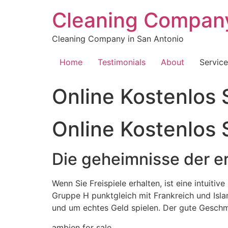
Skip
Cleaning Company
to
content
Cleaning Company in San Antonio
Home
Testimonials
About
Service
Online Kostenlos 
Online Kostenlos 
Die geheimnisse der er
Wenn Sie Freispiele erhalten, ist eine intuiti
Gruppe H punktgleich mit Frankreich und Isla
und um echtes Geld spielen. Der gute Geschma
ambien for sale