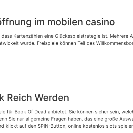
öffnung im mobilen casino
 dass Kartenzählen eine Glücksspielstrategie ist. Mehrere A
twickelt wurde. Freispiele können Teil des Willkommensbon
ck Reich Werden
ele für Book Of Dead anbietet. Sie können sicher sein, welc
enn Sie nur allgemeine Fragen haben, das eine große Auswah
d klickt auf den SPIN-Button, online kostenlos slots spielen