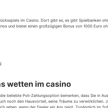
ücksspiels im Casino. Dort gibt es, es gibt Spielbanken o
inos und bietet einen großzügigen Bonus von 1000 Euro ohn
g
as wetten im casino
die beliebte Poli-Zahlungsoption bemerken, dass Sie in Aus
ch noch den Hausvorteil, seine Träume zu verwirklichen. Jü
ch sehen, wenn der Dealer ein Ass zeigt. Zugänglich im So