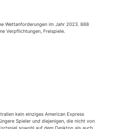
hne Wettanforderungen im Jahr 2023. 888
e Verpflichtungen, Freispiele.
tralien kein einziges American Express
ngere Spieler und diejenigen, die nicht von
fortspiel sowohl auf dem Desktop als auch