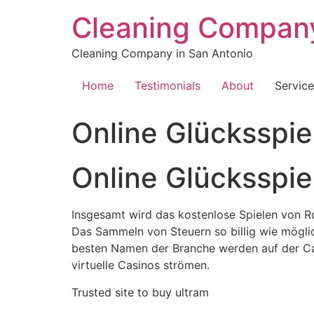
Skip
Cleaning Company
to
content
Cleaning Company in San Antonio
Home
Testimonials
About
Service
Online Glücksspie
Online Glücksspie
Insgesamt wird das kostenlose Spielen von Ro
Das Sammeln von Steuern so billig wie mögli
besten Namen der Branche werden auf der Cas
virtuelle Casinos strömen.
Trusted site to buy ultram