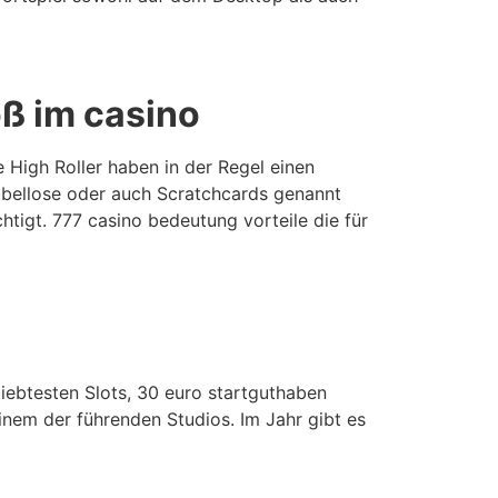
oß im casino
e High Roller haben in der Regel einen
ubbellose oder auch Scratchcards genannt
tigt. 777 casino bedeutung vorteile die für
iebtesten Slots, 30 euro startguthaben
inem der führenden Studios. Im Jahr gibt es