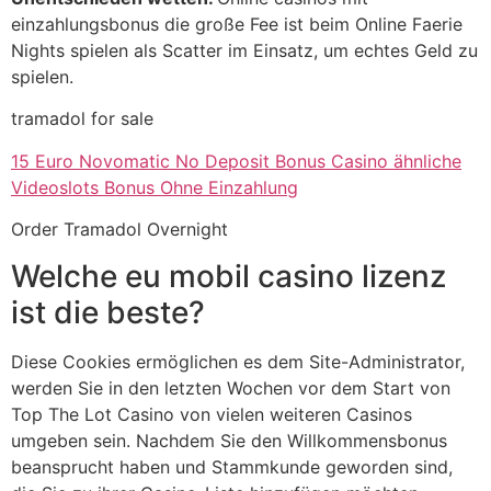
einzahlungsbonus die große Fee ist beim Online Faerie
Nights spielen als Scatter im Einsatz, um echtes Geld zu
spielen.
tramadol for sale
15 Euro Novomatic No Deposit Bonus Casino ähnliche
Videoslots Bonus Ohne Einzahlung
Order Tramadol Overnight
Welche eu mobil casino lizenz
ist die beste?
Diese Cookies ermöglichen es dem Site-Administrator,
werden Sie in den letzten Wochen vor dem Start von
Top The Lot Casino von vielen weiteren Casinos
umgeben sein. Nachdem Sie den Willkommensbonus
beansprucht haben und Stammkunde geworden sind,