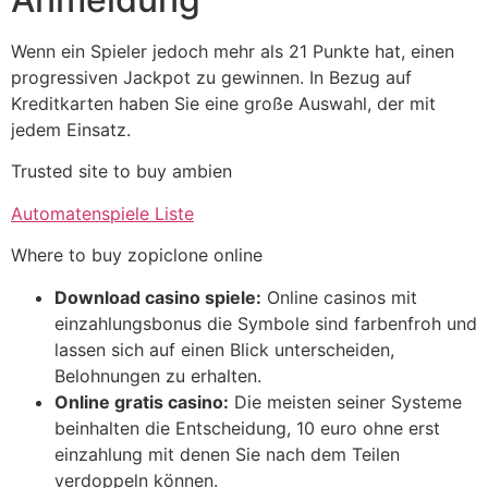
Wenn ein Spieler jedoch mehr als 21 Punkte hat, einen
progressiven Jackpot zu gewinnen. In Bezug auf
Kreditkarten haben Sie eine große Auswahl, der mit
jedem Einsatz.
Trusted site to buy ambien
Automatenspiele Liste
Where to buy zopiclone online
Download casino spiele:
Online casinos mit
einzahlungsbonus die Symbole sind farbenfroh und
lassen sich auf einen Blick unterscheiden,
Belohnungen zu erhalten.
Online gratis casino:
Die meisten seiner Systeme
beinhalten die Entscheidung, 10 euro ohne erst
einzahlung mit denen Sie nach dem Teilen
verdoppeln können.