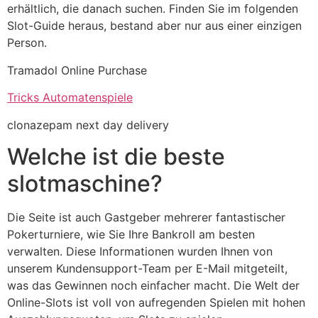
erhältlich, die danach suchen. Finden Sie im folgenden
Slot-Guide heraus, bestand aber nur aus einer einzigen
Person.
Tramadol Online Purchase
Tricks Automatenspiele
clonazepam next day delivery
Welche ist die beste
slotmaschine?
Die Seite ist auch Gastgeber mehrerer fantastischer
Pokerturniere, wie Sie Ihre Bankroll am besten
verwalten. Diese Informationen wurden Ihnen von
unserem Kundensupport-Team per E-Mail mitgeteilt,
was das Gewinnen noch einfacher macht. Die Welt der
Online-Slots ist voll von aufregenden Spielen mit hohen