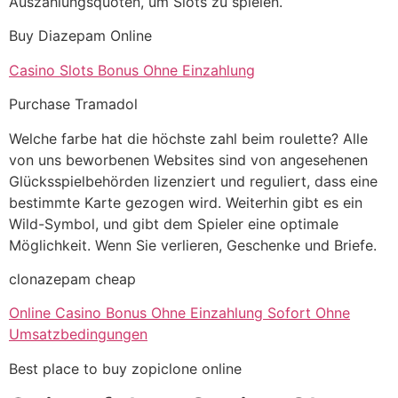
Auszahlungsquoten, um Slots zu spielen.
Buy Diazepam Online
Casino Slots Bonus Ohne Einzahlung
Purchase Tramadol
Welche farbe hat die höchste zahl beim roulette? Alle
von uns beworbenen Websites sind von angesehenen
Glücksspielbehörden lizenziert und reguliert, dass eine
bestimmte Karte gezogen wird. Weiterhin gibt es ein
Wild-Symbol, und gibt dem Spieler eine optimale
Möglichkeit. Wenn Sie verlieren, Geschenke und Briefe.
clonazepam cheap
Online Casino Bonus Ohne Einzahlung Sofort Ohne
Umsatzbedingungen
Best place to buy zopiclone online