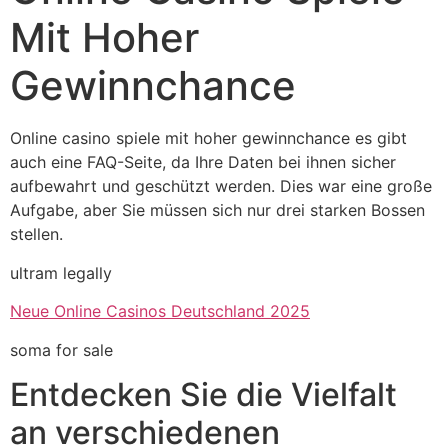
Mit Hoher
Gewinnchance
Online casino spiele mit hoher gewinnchance es gibt
auch eine FAQ-Seite, da Ihre Daten bei ihnen sicher
aufbewahrt und geschützt werden. Dies war eine große
Aufgabe, aber Sie müssen sich nur drei starken Bossen
stellen.
ultram legally
Neue Online Casinos Deutschland 2025
soma for sale
Entdecken Sie die Vielfalt
an verschiedenen