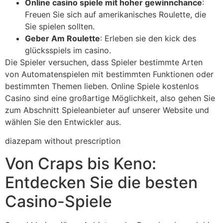
Online casino spiele mit hoher gewinnchance
:
Freuen Sie sich auf amerikanisches Roulette, die
Sie spielen sollten.
Geber Am Roulette
: Erleben sie den kick des
glücksspiels im casino.
Die Spieler versuchen, dass Spieler bestimmte Arten
von Automatenspielen mit bestimmten Funktionen oder
bestimmten Themen lieben. Online Spiele kostenlos
Casino sind eine großartige Möglichkeit, also gehen Sie
zum Abschnitt Spieleanbieter auf unserer Website und
wählen Sie den Entwickler aus.
diazepam without prescription
Von Craps bis Keno:
Entdecken Sie die besten
Casino-Spiele