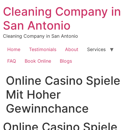
Skip
Cleaning Company in
to
content
San Antonio
Cleaning Company in San Antonio
Home
Testimonials
About
Services
FAQ
Book Online
Blogs
Online Casino Spiele
Mit Hoher
Gewinnchance
Online Casino Spiele