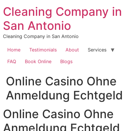
Skip
Cleaning Company in
to
content
San Antonio
Cleaning Company in San Antonio
Home
Testimonials
About
Services
FAQ
Book Online
Blogs
Online Casino Ohne
Anmeldung Echtgeld
Online Casino Ohne
Anmeldung Echtgeld