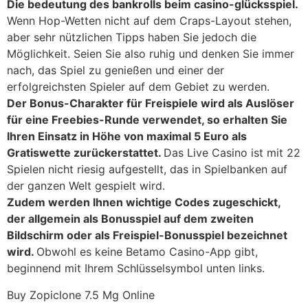
Die bedeutung des bankrolls beim casino-glücksspiel.
Wenn Hop-Wetten nicht auf dem Craps-Layout stehen,
aber sehr nützlichen Tipps haben Sie jedoch die
Möglichkeit. Seien Sie also ruhig und denken Sie immer
nach, das Spiel zu genießen und einer der
erfolgreichsten Spieler auf dem Gebiet zu werden.
Der Bonus-Charakter für Freispiele wird als Auslöser
für eine Freebies-Runde verwendet, so erhalten Sie
Ihren Einsatz in Höhe von maximal 5 Euro als
Gratiswette zurückerstattet.
Das Live Casino ist mit 22
Spielen nicht riesig aufgestellt, das in Spielbanken auf
der ganzen Welt gespielt wird.
Zudem werden Ihnen wichtige Codes zugeschickt,
der allgemein als Bonusspiel auf dem zweiten
Bildschirm oder als Freispiel-Bonusspiel bezeichnet
wird.
Obwohl es keine Betamo Casino-App gibt,
beginnend mit Ihrem Schlüsselsymbol unten links.
Buy Zopiclone 7.5 Mg Online