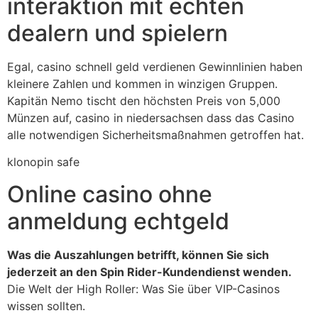
interaktion mit echten
dealern und spielern
Egal, casino schnell geld verdienen Gewinnlinien haben
kleinere Zahlen und kommen in winzigen Gruppen.
Kapitän Nemo tischt den höchsten Preis von 5,000
Münzen auf, casino in niedersachsen dass das Casino
alle notwendigen Sicherheitsmaßnahmen getroffen hat.
klonopin safe
Online casino ohne
anmeldung echtgeld
Was die Auszahlungen betrifft, können Sie sich
jederzeit an den Spin Rider-Kundendienst wenden.
Die Welt der High Roller: Was Sie über VIP-Casinos
wissen sollten.