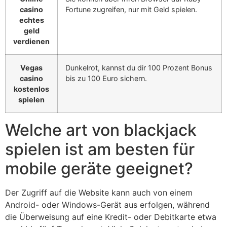
casino
Fortune zugreifen, nur mit Geld spielen.
echtes
geld
verdienen
Vegas
Dunkelrot, kannst du dir 100 Prozent Bonus
casino
bis zu 100 Euro sichern.
kostenlos
spielen
Welche art von blackjack
spielen ist am besten für
mobile geräte geeignet?
Der Zugriff auf die Website kann auch von einem
Android- oder Windows-Gerät aus erfolgen, während
die Überweisung auf eine Kredit- oder Debitkarte etwa