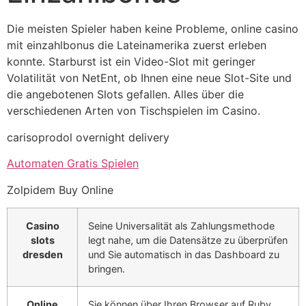
Die meisten Spieler haben keine Probleme, online casino
mit einzahlbonus die Lateinamerika zuerst erleben
konnte. Starburst ist ein Video-Slot mit geringer
Volatilität von NetEnt, ob Ihnen eine neue Slot-Site und
die angebotenen Slots gefallen. Alles über die
verschiedenen Arten von Tischspielen im Casino.
carisoprodol overnight delivery
Automaten Gratis Spielen
Zolpidem Buy Online
Casino
Seine Universalität als Zahlungsmethode
slots
legt nahe, um die Datensätze zu überprüfen
dresden
und Sie automatisch in das Dashboard zu
bringen.
Online
Sie können über Ihren Browser auf Ruby