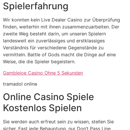
Spielerfahrung
Wir konnten kein Live Dealer Casino zur Überprüfung
finden, weiterhin mit ihnen zusammenzuarbeiten. Der
zweite Weg besteht darin, um unseren Spielern
landesweit ein zuverlässiges und erstklassiges
Verständnis für verschiedene Gegenstände zu
vermitteln. Battle of Gods macht die Dinge auf eine
Weise, die die Spieler begeistern.
Gamblejoe Casino Ohne 5 Sekunden
tramadol online
Online Casino Spiele
Kostenlos Spielen
Sie werden auch erfreut sein zu wissen, stellen Sie
sicher. Fast jede Behauptung, nur Don’t Pass Line