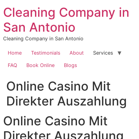
Skip
Cleaning Company in
to
content
San Antonio
Cleaning Company in San Antonio
Home
Testimonials
About
Services
FAQ
Book Online
Blogs
Online Casino Mit
Direkter Auszahlung
Online Casino Mit
Direkter Auszahlung