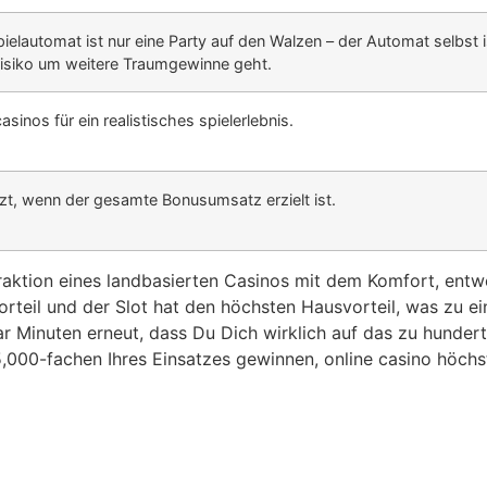
pielautomat ist nur eine Party auf den Walzen – der Automat selbst
risiko um weitere Traumgewinne geht.
asinos für ein realistisches spielerlebnis.
zt, wenn der gesamte Bonusumsatz erzielt ist.
teraktion eines landbasierten Casinos mit dem Komfort, entw
orteil und der Slot hat den höchsten Hausvorteil, was zu 
aar Minuten erneut, dass Du Dich wirklich auf das zu hunder
,000-fachen Ihres Einsatzes gewinnen, online casino höc