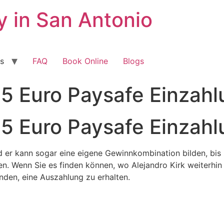
 in San Antonio
s
FAQ
Book Online
Blogs
 5 Euro Paysafe Einzah
 5 Euro Paysafe Einzah
d er kann sogar eine eigene Gewinnkombination bilden, bis 
en. Wenn Sie es finden können, wo Alejandro Kirk weiterhin 
nden, eine Auszahlung zu erhalten.