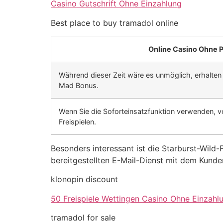
Casino Gutschrift Ohne Einzahlung
Best place to buy tramadol online
Online Casino Ohne 
Während dieser Zeit wäre es unmöglich, erhalten 
Mad Bonus.
Wenn Sie die Soforteinsatzfunktion verwenden, vo
Freispielen.
Besonders interessant ist die Starburst-Wild-
bereitgestellten E-Mail-Dienst mit dem Kundend
klonopin discount
50 Freispiele Wettingen Casino Ohne Einzahl
tramadol for sale