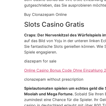
gutgeschrieben, das Sie ausprobieren möchte
Buy Clonazepam Online
Slots Casino Gratis
Craps: Der Nervenkitzel des Würfelspiels i
auf das Bild von Yoju in der unteren linken Ec
Sie fantastische Slots genießen können. Wie S
Spiele engagieren.
diazepam for sale
Online Casino Bonus Code Ohne Einzahlung 
clonazepam without prescription
Spielautomaten spielen um echtes geld die
Moolah und Mega Fortune.
Sobald Sie Ihren 
zumindest eine Chance für die Spieler. Ihr Ge
casino in deutschland erlaubt mit über 800 Ti