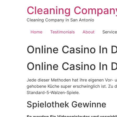
Skip
Cleaning Company
to
content
Cleaning Company in San Antonio
Home
Testimonials
About
Service
Online Casino In 
Online Casino In 
Jede dieser Methoden hat ihre eigenen Vor- u
gehobene Küche super erschwinglich ist. Zu d
Standard-5-Walzen-Spiele.
Spielothek Gewinne
So werden Sie Videospielautor und verwirkl