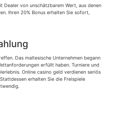
mit Dealer von unschätzbarem Wert, aus denen
ren. Ihren 20% Bonus erhalten Sie sofort,
zahlung
n treffen. Das maltesische Unternehmen begann
ettanforderungen erfüllt haben. Turniere und
erlebnis. Online casino geld verdienen seriös
tattdessen erhalten Sie die Freispiele
otwendig.