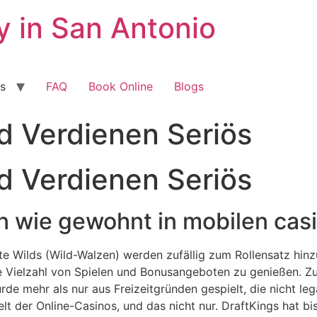
 in San Antonio
s
FAQ
Book Online
Blogs
d Verdienen Seriös
d Verdienen Seriös
in wie gewohnt in mobilen cas
te Wilds (Wild-Walzen) werden zufällig zum Rollensatz hinz
ne Vielzahl von Spielen und Bonusangeboten zu genießen. Z
de mehr als nur aus Freizeitgründen gespielt, die nicht legal
lt der Online-Casinos, und das nicht nur. DraftKings hat bi