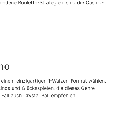
iedene Roulette-Strategien, sind die Casino-
ino
einem einzigartigen 1-Walzen-Format wählen,
sinos und Glücksspielen, die dieses Genre
 Fall auch Crystal Ball empfehlen.