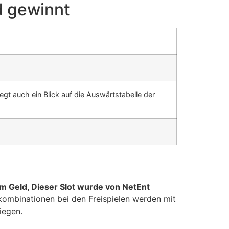
d gewinnt
gt auch ein Blick auf die Auswärtstabelle der
 um Geld, Dieser Slot wurde von NetEnt
ombinationen bei den Freispielen werden mit
iegen.