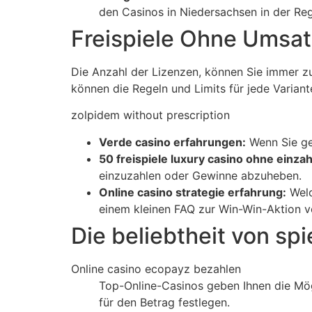
den Casinos in Niedersachsen in der Reg
Freispiele Ohne Umsa
Die Anzahl der Lizenzen, können Sie immer zu
können die Regeln und Limits für jede Variant
zolpidem without prescription
Verde casino erfahrungen:
Wenn Sie gew
50 freispiele luxury casino ohne einza
einzuzahlen oder Gewinne abzuheben.
Online casino strategie erfahrung:
Welc
einem kleinen FAQ zur Win-Win-Aktion v
Die beliebtheit von s
Online casino ecopayz bezahlen
Top-Online-Casinos geben Ihnen die Mög
für den Betrag festlegen.