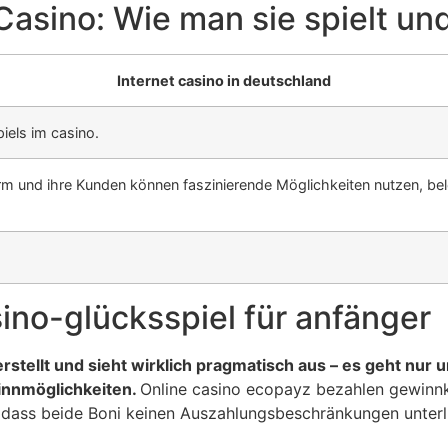
Casino: Wie man sie spielt un
Internet casino in deutschland
iels im casino.
orm und ihre Kunden können faszinierende Möglichkeiten nutzen, bele
ino-glücksspiel für anfänger
erstellt und sieht wirklich pragmatisch aus – es geht nur
winnmöglichkeiten.
Online casino ecopayz bezahlen gewinnk
 dass beide Boni keinen Auszahlungsbeschränkungen unterl