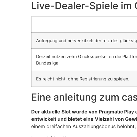
Live-Dealer-Spiele im 
Aufregung und nervenkitzel: der reiz des glückssp
Derzeit nutzen zehn Glücksspielseiten die Plattf
Bundesliga.
Es reicht nicht, ohne Registrierung zu spielen.
Eine anleitung zum cas
Der aktuelle Slot wurde von Pragmatic Play 
entwickelt und bietet eine Vielzahl von Ge
einem dreifachen Auszahlungsbonus belohnt,