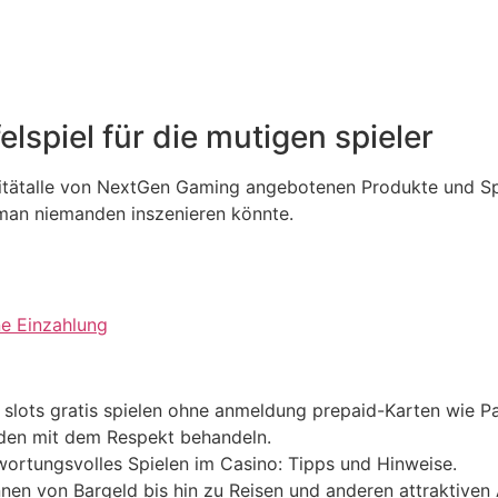
lspiel für die mutigen spieler
tätalle von NextGen Gaming angebotenen Produkte und Spi
ie man niemanden inszenieren könnte.
ne Einzahlung
slots gratis spielen ohne anmeldung prepaid-Karten wie Pa
nden mit dem Respekt behandeln.
ortungsvolles Spielen im Casino: Tipps und Hinweise.
nen von Bargeld bis hin zu Reisen und anderen attraktiven