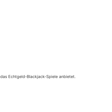
 das Echtgeld-Blackjack-Spiele anbietet.