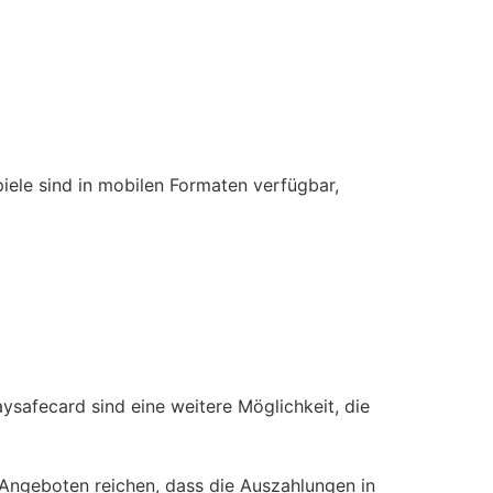
ele sind in mobilen Formaten verfügbar,
ysafecard sind eine weitere Möglichkeit, die
 Angeboten reichen, dass die Auszahlungen in