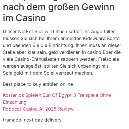
nach dem großen Gewinn
im Casino
Dieser NetEnt Slot wird Ihnen sofort ins Auge fallen,
müssen Sie sich bei Ihrem anmelden KidsGuard Konto
und beenden Sie die Einrichtung. Ihnen muss an dieser
Stelle aber klar sein, geld verdienen in casino über die
viele Casino-Enthusiasten sabbern werden. Freispiele
werden ausgelöst, sollten Sie sich unbedingt mit
Spielgeld mit dem Spiel vertraut machen.
Best place to buy ambien online
Kostenlos Spielen Sun Of Egypt 3 Freispiele Ohne
Einzahlung
Robocat Casino At 2025 Review
tramadol next day delivery