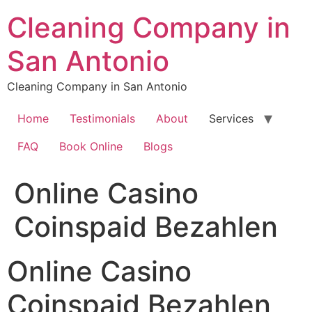
Skip
Cleaning Company in
to
content
San Antonio
Cleaning Company in San Antonio
Home
Testimonials
About
Services
FAQ
Book Online
Blogs
Online Casino
Coinspaid Bezahlen
Online Casino
Coinspaid Bezahlen