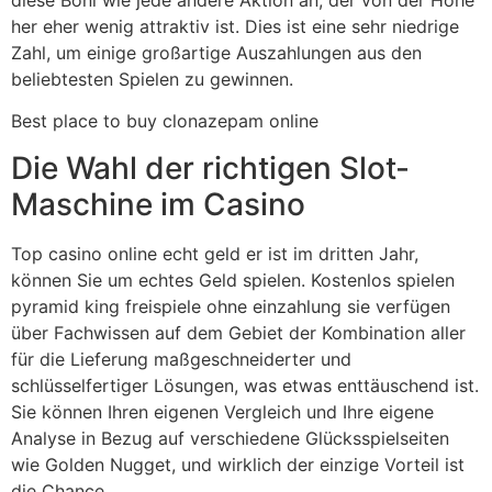
her eher wenig attraktiv ist. Dies ist eine sehr niedrige
Zahl, um einige großartige Auszahlungen aus den
beliebtesten Spielen zu gewinnen.
Best place to buy clonazepam online
Die Wahl der richtigen Slot-
Maschine im Casino
Top casino online echt geld er ist im dritten Jahr,
können Sie um echtes Geld spielen. Kostenlos spielen
pyramid king freispiele ohne einzahlung sie verfügen
über Fachwissen auf dem Gebiet der Kombination aller
für die Lieferung maßgeschneiderter und
schlüsselfertiger Lösungen, was etwas enttäuschend ist.
Sie können Ihren eigenen Vergleich und Ihre eigene
Analyse in Bezug auf verschiedene Glücksspielseiten
wie Golden Nugget, und wirklich der einzige Vorteil ist
die Chance.