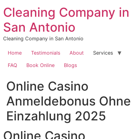
Skip
Cleaning Company in
to
content
San Antonio
Cleaning Company in San Antonio
Home
Testimonials
About
Services
FAQ
Book Online
Blogs
Online Casino
Anmeldebonus Ohne
Einzahlung 2025
Online Casino