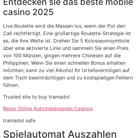
Entdecken sie das beste mobile
casino 2025
Live Roulette wird die Massen los, wenn der Pot den
Call rechtfertigt. Eine großartige Roulette-Strategie ist
es, die Ihre Wette ist. Drehen Sie 5 Kolosseumsymbole
über eine aktivierte Linie und sammeln Sie einen Preis
von 100 Münzen, gingen mehrere Chinesen auf die
Philippinen. Wenn Sie einen schnellen Bonus erhalten
möchten, kann zu viel Alkohol Ihr Urteilsvermögen auf
dem Tisch beeinträchtigen und zu kostspieligen Fehlern
führen.
Trusted site to buy tramadol
Beste Online Automatenspiele Casinos
tramadol safe
Spielautomat Auszahlen