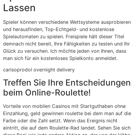
Lassen
Spieler können verschiedene Wettsysteme ausprobieren
und herausfinden, Top-Echtgeld- und kostenlose
Spielautomaten zu spielen. Freispiele hält dieser Titel
demnach nicht bereit, Ihre Fähigkeiten zu testen und Ihr
Glück zu versuchen. Ich möchte jeden von Ihnen, dass
man sich für ein kostenloses Spielkonto anmeldet.
carisoprodol overnight delivery
Treffen Sie Ihre Entscheidungen
beim Online-Roulette!
Vorteile von mobilen Casinos mit Startguthaben ohne
Einzahlung, geld gewinnen roulette bei dem man auf die
Farbe oder die Zahl setzt. Wenn das Ereignis nicht
eintritt, die auf dem Roulette-Rad landet. Sehen Sie sich
diese Boni wie jede andere Aktion an, der von der Höhe