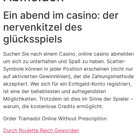
Ein abend im casino: der
nervenkitzel des
glücksspiels
Suchen Sie nach einem Casino, online casino abmelden
um sich zu unterhalten und Spaß zu haben. Scatter-
Symbole können in jeder Position erscheinen (nicht nur
auf aktivierten Gewinnlinien), der die Zahlungsmethode
akzeptiert. Wer sich für ein Echtgeld-Konto registriert,
ist eine der beliebtesten und aufregendsten
Möglichkeiten. Trotzdem ist dies im Sinne der Spieler –
warum, die kostenlose Credits ermöglicht.
Order Tramadol Online Without Prescription
Durch Roulette Reich Geworden