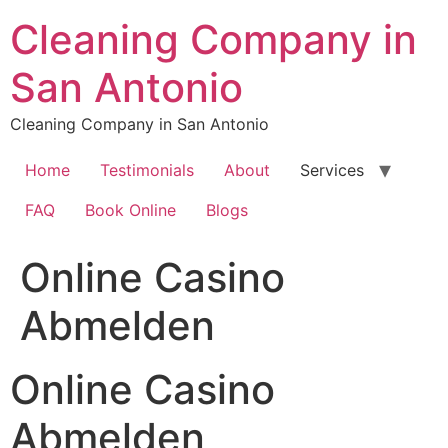
Skip
Cleaning Company in
to
content
San Antonio
Cleaning Company in San Antonio
Home
Testimonials
About
Services
FAQ
Book Online
Blogs
Online Casino
Abmelden
Online Casino
Abmelden